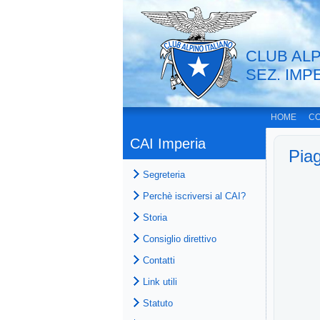
CLUB ALP
SEZ. IMP
HOME
CO
CAI Imperia
Piag
Segreteria
Perchè iscriversi al CAI?
Storia
Consiglio direttivo
Contatti
Link utili
Statuto