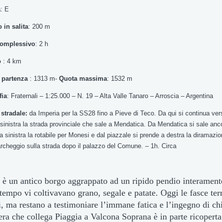
à
: E
o in salita
: 200 m
omplessivo
: 2 h
o
: 4 km
 partenza
: 1313 m-
Quota massima
: 1532 m
fia
: Fraternali – 1:25.000 – N. 19 – Alta Valle Tanaro – Arroscia – Argentina
stradale:
da Imperia per la SS28 fino a Pieve di Teco. Da qui si continua vers
sinistra la strada provinciale che sale a Mendatica. Da Mendatica si sale anco
 sinistra la rotabile per Monesi e dal piazzale si prende a destra la diramazi
archeggio sulla strada dopo il palazzo del Comune. – 1h. Circa
 è un antico borgo aggrappato ad un ripido pendio interamente
tempo vi coltivavano grano, segale e patate. Oggi le fasce te
i, ma restano a testimoniare l’immane fatica e l’ingegno di chi
era che collega Piaggia a Valcona Soprana è in parte ricoperta