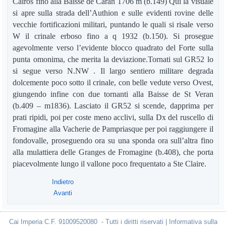
Cairos fino alla Baisse de Caran 1706 m (b.149) Qui la visuale
si apre sulla strada dell’Authion e sulle evidenti rovine delle
vecchie fortificazioni militari, puntando le quali si risale verso
W il crinale erboso fino a q 1932 (b.150). Si prosegue
agevolmente verso l’evidente blocco quadrato del Forte sulla
punta omonima, che merita la deviazione.Tornati sul GR52 lo
si segue verso N.NW . Il largo sentiero militare degrada
dolcemente poco sotto il crinale, con belle vedute verso Ovest,
giungendo infine con due tornanti alla Baisse de St Veran
(b.409 – m1836). Lasciato il GR52 si scende, dapprima per
prati ripidi, poi per coste meno acclivi, sulla Dx del ruscello di
Fromagine alla Vacherie de Pampriasque per poi raggiungere il
fondovalle, proseguendo ora su una sponda ora sull’altra fino
alla mulattiera delle Granges de Fromagine (b.408), che porta
piacevolmente lungo il vallone poco frequentato a Ste Claire.
Indietro
Avanti
Cai Imperia C.F. 91009520080 - Tutti i diritti riservati | Informativa sulla