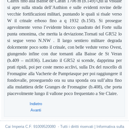
Cairos fino alla Baisse de Caran 1706 m (b.149) Qui la visuale
si apre sulla strada dell’Authion e sulle evidenti rovine delle
vecchie fortificazioni militari, puntando le quali si risale verso
W il crinale erboso fino a q 1932 (b.150). Si prosegue
agevolmente verso l’evidente blocco quadrato del Forte sulla
punta omonima, che merita la deviazione.Tornati sul GR52 lo
si segue verso N.NW . Il largo sentiero militare degrada
dolcemente poco sotto il crinale, con belle vedute verso Ovest,
giungendo infine con due tornanti alla Baisse de St Veran
(b.409 – m1836). Lasciato il GR52 si scende, dapprima per
prati ripidi, poi per coste meno acclivi, sulla Dx del ruscello di
Fromagine alla Vacherie de Pampriasque per poi raggiungere il
fondovalle, proseguendo ora su una sponda ora sull’altra fino
alla mulattiera delle Granges de Fromagine (b.408), che porta
piacevolmente lungo il vallone poco frequentato a Ste Claire.
Indietro
Avanti
Cai Imperia C.F. 91009520080 - Tutti i diritti riservati | Informativa sulla