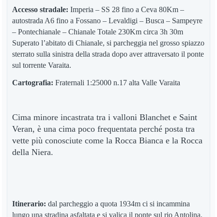
Accesso stradale:
Imperia – SS 28 fino a Ceva 80Km –
autostrada A6 fino a Fossano – Levaldigi – Busca – Sampeyre
– Pontechianale – Chianale Totale 230Km circa 3h 30m
Superato l’abitato di Chianale, si parcheggia nel grosso spiazzo
sterrato sulla sinistra della strada dopo aver attraversato il ponte
sul torrente Varaita.
Cartografia:
Fraternali 1:25000 n.17 alta Valle Varaita
Cima minore incastrata tra i valloni Blanchet e Saint
Veran, è una cima poco frequentata perché posta tra
vette più conosciute come la Rocca Bianca e la Rocca
della Niera.
Itinerario:
dal parcheggio a quota 1934m ci si incammina
lungo una stradina asfaltata e si valica il ponte sul rio Antolina.