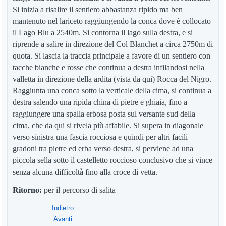
Si inizia a risalire il sentiero abbastanza ripido ma ben
mantenuto nel lariceto raggiungendo la conca dove è collocato
il Lago Blu a 2540m. Si contorna il lago sulla destra, e si
riprende a salire in direzione del Col Blanchet a circa 2750m di
quota. Si lascia la traccia principale a favore di un sentiero con
tacche bianche e rosse che continua a destra infilandosi nella
valletta in direzione della ardita (vista da qui) Rocca del Nigro.
Raggiunta una conca sotto la verticale della cima, si continua a
destra salendo una ripida china di pietre e ghiaia, fino a
raggiungere una spalla erbosa posta sul versante sud della
cima, che da qui si rivela più affabile. Si supera in diagonale
verso sinistra una fascia rocciosa e quindi per altri facili
gradoni tra pietre ed erba verso destra, si perviene ad una
piccola sella sotto il castelletto roccioso conclusivo che si vince
senza alcuna difficoltà fino alla croce di vetta.
Ritorno:
per il percorso di salita
Indietro
Avanti