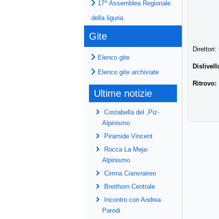
17^ Assemblea Regionale
della liguria
Gite
Direttori
Elenco gite
Dislivell
Elenco gite archiviate
Ritrovo:
Ultime notizie
Costabella del ,Piz-
Alpinismo
Piramide Vincent
Rocca La Meja-
Alpinismo
Cimna Cianvraireo
Breithorn Centrale
Incontro con Andrea
Parodi