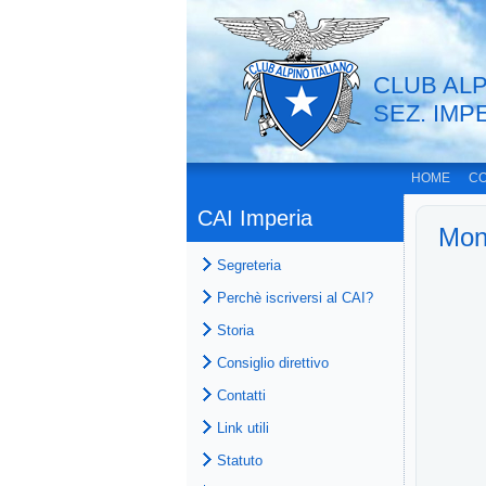
CLUB ALP
SEZ. IMP
HOME
CO
CAI Imperia
Mon
Segreteria
Perchè iscriversi al CAI?
Storia
Consiglio direttivo
Contatti
Link utili
Statuto