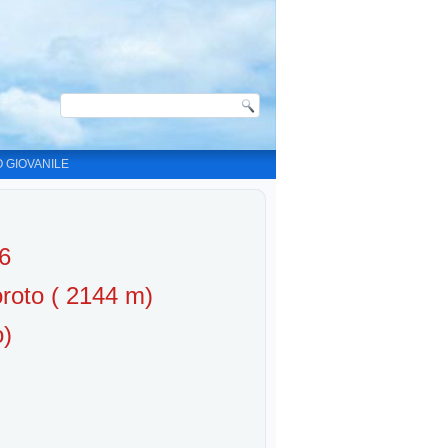
O GIOVANILE
6
roto ( 2144 m)
o)