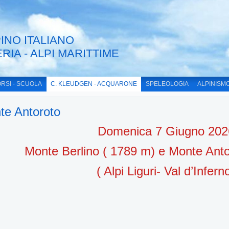
INO ITALIANO
ERIA - ALPI MARITTIME
RSI - SCUOLA
C. KLEUDGEN - ACQUARONE
SPELEOLOGIA
ALPINISM
te Antoroto
Domenica 7 Giugno 202
Monte Berlino ( 1789 m) e Monte Anto
( Alpi Liguri- Val d’Infern