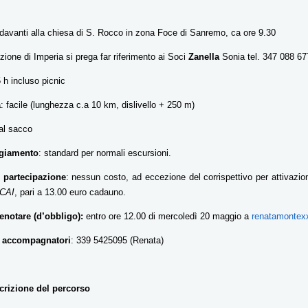
 davanti alla chiesa di S. Rocco in zona Foce di Sanremo, ca ore 9.30
zione di Imperia si prega far riferimento ai Soci
Zanella
Sonia tel. 347 088 6
5 h incluso picnic
à
: facile (lunghezza c.a 10 km, dislivello + 250 m)
 al sacco
giamento
: standard per normali escursioni.
 partecipazione
: nessun costo, ad eccezione del corrispettivo per attivazio
 CAI
, pari a 13.00 euro cadauno.
notare (d’obbligo):
entro ore 12.00 di mercoledì 20 maggio a
renatamontex
o accompagnatori
:
339 5425095 (Renata)
crizione del percorso