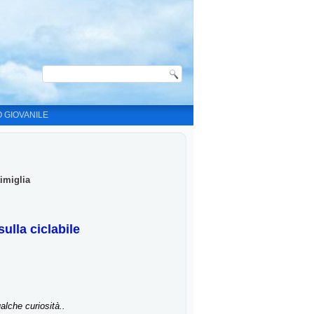
O GIOVANILE
imiglia
ulla ciclabile
alche curiosità.
.