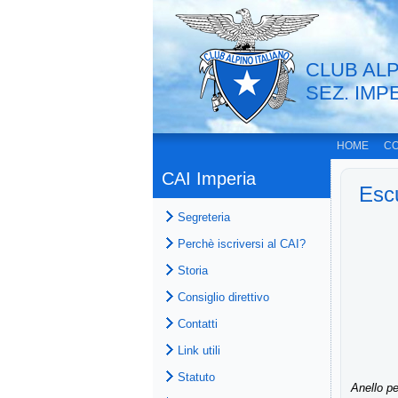
CLUB ALP
SEZ. IMP
HOME
CO
CAI Imperia
Esc
Segreteria
Perchè iscriversi al CAI?
Storia
Consiglio direttivo
Contatti
Link utili
Statuto
Anello p