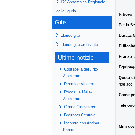
17^ Assemblea Regionale
della liguria
Ritrovo
:
Gite
Per la Se
Durata
: 
Elenco gite
Elenco gite archiviate
Difficolt
Pranzo
:
Ultime notizie
Equipag
Costabella del ,Piz-
Alpinismo
Quota di
Piramide Vincent
non soci
Rocca La Meja-
Come pre
Alpinismo
Telefon
Cimna Cianvraireo
Breithorn Centrale
Incontro con Andrea
Mini des
Parodi