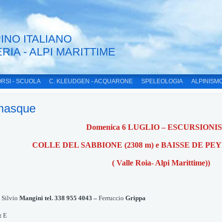
INO ITALIANO
ERIA - ALPI MARITTIME
RSI - SCUOLA
C. KLEUDGEN - ACQUARONE
SPELEOLOGIA
ALPINISM
masque
Domenica 6 LUGLIO – ESCURSIONI
COLLE DEL SABBIONE (2308 m) e BAISSE DE PEY
( Valle Roia- Alpi Marittime))
:
Silvio
Mangini tel. 338 955 4043 –
Ferruccio
Grippa
:
E