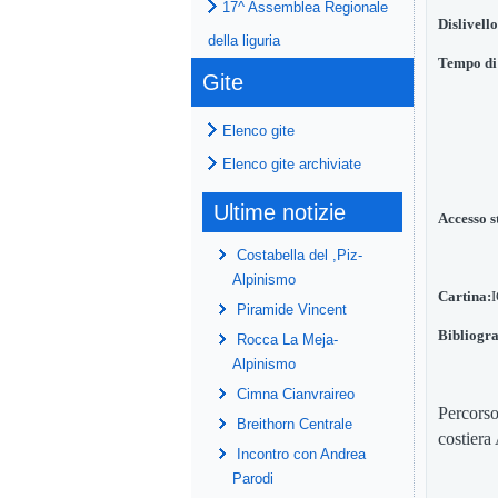
17^ Assemblea Regionale
Dislivello
della liguria
Tempo di 
Gite
Elenco gite
Elenco gite archiviate
Ultime notizie
Accesso s
Costabella del ,Piz-
Alpinismo
Cartina:
I
Piramide Vincent
Bibliogra
Rocca La Meja-
Alpinismo
Cimna Cianvraireo
Percors
Breithorn Centrale
costiera
Incontro con Andrea
Parodi