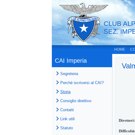
CLUB ALP
SEZ. IMP
HOME
CO
CAI Imperia
Val
Segreteria
Perchè iscriversi al CAI?
Storia
Consiglio direttivo
Contatti
Link utili
Direttori
Statuto
Difficoltà