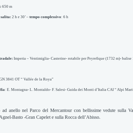
:
650 m
salita:
2 h e 30’ –
tempo complessivo
: 6 h
tradale:
Imperia – Ventimiglia- Casterine- rotabile per Peyrefique (1732 m)- balise 
GN 3841 OT “ Vallée de la Roya”
fia
: E. Montagna- L. Montaldo- F. Salesi- Guida dei Monti d’Italia CAI “ Alpi Mari
o ad anello nel Parco del Mercantour con bellissime vedute sulla V
 Agnel-Basto -Gran Capelet e sulla Rocca dell’Abisso.