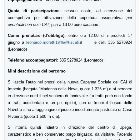
Quota di partecipazione
: nessun costo, ad eccezione del
corrispettivo per attivazione della copertura assicurativa
per
eventuali non soci CAI
, pari a 13.00 euro cadauno.
Come prenotare (d’obbligo):
entro ore 12.00 di mercoledì 17
giugno a
leonardo.moretti1946@tiscali.it
e c
ell. 335 5278924
(Leonardo)
Telefono accompagnatori
: 335 5278924 (Leonardo)
Mini descrizione del percorso
Si lascia l’auto nei pressi della nuova Capanna Sociale del CAI di
Imperia (borgata “Madonna della Neve, quota 1.325 m) e si percorre
in direzione nord il bel sentiero di fondovalle ( a tratti però con fondo
a tratti accidentato e un po’ ripido), con di fronte il bosco delle
Navette sino a raggiungere il piccolo insediamento pastorale di Case
Nivorina (quota 1.600 m c.a).
Si ritorna quindi indietro in direzione del centro di Upega,
caratteristico e ben conservato borgo brigasco, da visitare. Facendo