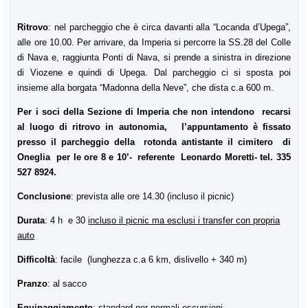
Ritrovo
: nel parcheggio che è circa davanti alla “Locanda d’Upega”,
alle ore 10.00. Per arrivare, da Imperia si percorre la SS.28 del Colle
di Nava e, raggiunta Ponti di Nava, si prende a sinistra in direzione
di Viozene e quindi di Upega. Dal parcheggio ci si sposta poi
insieme alla borgata “Madonna della Neve”, che dista c.a 600 m.
Per i soci della Sezione di Imperia che non intendono recarsi
al luogo di ritrovo in autonomia, l’appuntamento è fissato
presso il parcheggio della rotonda antistante il cimitero di
Oneglia per le ore 8 e 10’- referente Leonardo Moretti- tel. 335
527 8924.
Conclusione
: prevista alle ore 14.30 (incluso il picnic)
Durata
: 4 h e 30
incluso il picnic ma esclusi i transfer con propria
auto
Difficoltà
: facile (lunghezza c.a 6 km, dislivello + 340 m)
Pranzo
: al sacco
Equipaggiamento
: standard per normali escursioni.