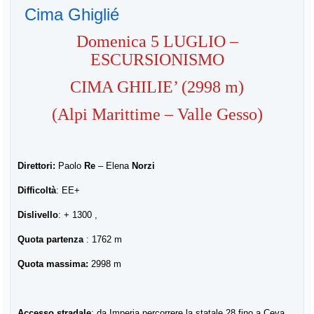
Cima Ghiglié
Domenica 5 LUGLIO –
ESCURSIONISMO
CIMA GHILIE’ (2998 m)
(Alpi Marittime – Valle Gesso)
Direttori:
Paolo
Re
– Elena
Norzi
Difficoltà
:
EE+
Dislivello
:
+ 1300 ,
Quota partenza
:
1762 m
Quota massima:
2998 m
Accesso stradale
: da Imperia percorrere la statale 28 fino a Ceva,