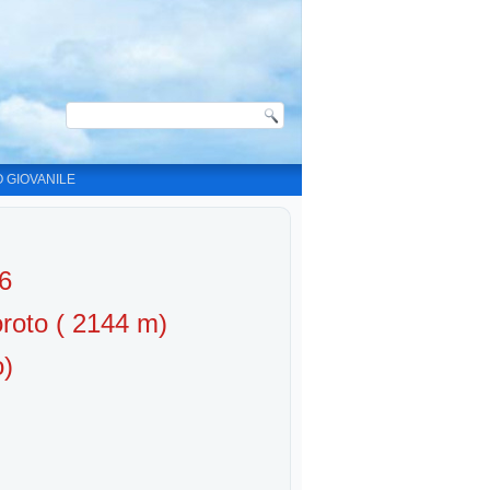
O GIOVANILE
6
roto ( 2144 m)
o)