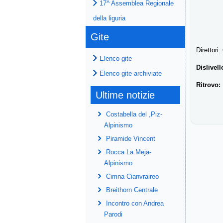
17^ Assemblea Regionale
della liguria
Gite
Direttori
Elenco gite
Dislivell
Elenco gite archiviate
Ritrovo:
Ultime notizie
Costabella del ,Piz-
Alpinismo
Piramide Vincent
Rocca La Meja-
Alpinismo
Cimna Cianvraireo
Breithorn Centrale
Incontro con Andrea
Parodi