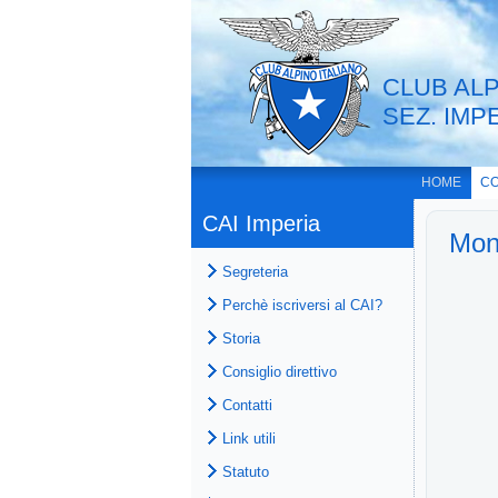
CLUB ALP
SEZ. IMP
HOME
CO
CAI Imperia
Mon
Segreteria
Perchè iscriversi al CAI?
Storia
Consiglio direttivo
Contatti
Link utili
Statuto