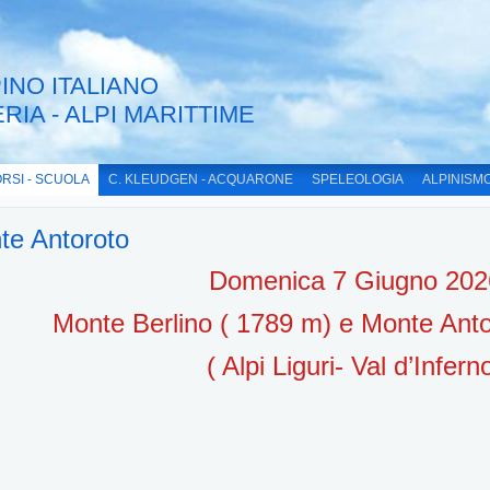
INO ITALIANO
ERIA - ALPI MARITTIME
RSI - SCUOLA
C. KLEUDGEN - ACQUARONE
SPELEOLOGIA
ALPINISM
te Antoroto
Domenica 7 Giugno 202
Monte Berlino ( 1789 m) e Monte Anto
( Alpi Liguri- Val d’Infern