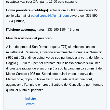
eventuali
non soci
CAI
,
pari
a
13.00 euro
cadauno
.
Come prenotare (d'obbligo)
:
entro le ore
12.00 di
mercoledì
22
aprile
alla mail
di
parodibruno54@gmail.com
ovvero cell 333 590
1304 ( Bruno)
l
Telefono accompagnatori:
333 590 1304 ( Bruno)
Mini
descrizione del percorso
A lato del prato di San Romolo ( quota 777) si imbocca l’antica
mulattiera di Perinaldo, arrivando agevolmente in cresta ai “Termini”
( 960 m) . Ci si dirige quindi verso sud puntando alla vetta del Monte
Caggio ( 1.090 m), per poi ritornare più in basso sempre sulla linea
di cresta e raggiungere ancora più a sud la panoramica sommità del
Monte Carparo ( 905 m). Scendiamo quindi verso la curva del
Marzocco e, dopo un breve tratto su strada in direzione nor
d
,
agganciamo l’ampio e ombroso Sentiero dei Cancelletti, per ritornare
quindi al punto di partenza.
Indietro
Avanti