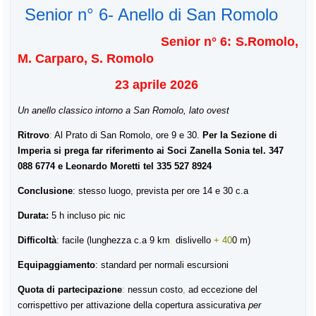
Senior n° 6- Anello di San Romolo
S
enior n°
6
:
S.Romolo,
M. Carparo, S. Romolo
23
aprile 2026
Un
anello
classico intorno a San Romolo, lato ovest
Ritrovo
:
Al Prato di San Romolo, ore 9 e 30.
Per la Sezione di
Imperia si prega far riferimento ai Soci Zanella Sonia tel. 347
088 6774 e Leonardo Moretti tel 335 527 8924
Conclusione
:
stesso
luogo
,
prevista
per ore
1
4 e 30
c.a
Durata:
5 h incluso
pic nic
Difficoltà
: facile (lunghezza
c.a
9
km
,
dislivello
+
40
0 m)
Equipaggiamento
:
standard
per normali escursioni
Quota di partecipazione
:
nessun
costo
,
ad
eccezione
del
corrispettivo per attivazione della copertura assicurativa
per