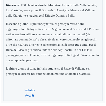
Itinerario
:
E’ il classico giro del Monviso che parte dalla Valle Varaita,
loc. Castello, tocca prima il Bosco dell’Alevé, si addentra nel Vallone
delle Giargiatte e raggiunge il Rifugio Quintino Sella.
Il secondo giorno, il più impegnativo, si prosegue verso nord
raggiungendo il Rifugio Giacoletti.
S
eguiamo ora
i
l Sentiero del Postino,
antico sentiero militare
che presenta un paio di tratti attrezzati ( da
affrontare con prudenza) e
che
si rivela un vero spettacolo per gli occhi
oltre che
risultare
divertente ed emozionante. Si prosegue quindi per il
Buco del Viso, il più antico traforo delle Alpi, costruito nel 1481; il
passaggio porta in Francia, dove si raggiunge il Refuge du Viso, secondo
posto tappa del percorso.
L’ultimo giorno si torna in Italia attraverso il Passo di Vallanta e si
prosegue la discesa nel vallone omonimo fino a tornare a Castello.
Indietro
Avanti