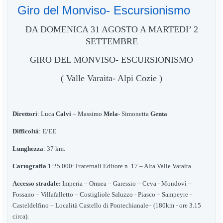
Giro del Monviso- Escursionismo
DA DOMENICA 31 AGOSTO A MARTEDI’ 2
SETTEMBRE
GIRO DEL MONVISO- ESCURSIONISMO
(
Valle Varaita- Alpi
Cozie
)
Direttori
: Luca
Calvi
–
Massimo
Mela
- Simonetta
Genta
Difficoltà
: E
/
EE
Lunghezza
: 37 km.
Cartografia
1:25.000: Fraternali Editore n. 17 – Alta Valle Varaita
Accesso stradale:
Imperia – Ormea – Garessio – Ceva - Mondovì –
Fossano – Villafalletto – Costigliole Saluzzo - Piasco – Sampeyre -
Casteldelfino –
Località Castello di Pontechianale
– (18
0
km - ore 3.15
circa).