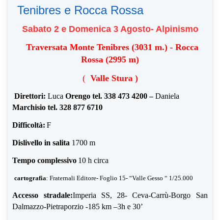
Tenibres e Rocca Rossa
Sabato 2 e Domenica 3 Agosto- Alpinismo
Traversata Monte Tenibres (3031 m.) -
R
occa
Rossa (2995 m
)
(
V
alle Stura
)
Direttori:
Luca
Orengo
tel. 338 473 4200
–
Daniela
Marchisio
tel. 328 877 6710
Difficoltà:
F
Dislivello in salita
1700 m
Tempo complessivo
10 h circa
cartografia
: Fraternali Editore- Foglio 15- “Valle Gesso “ 1/25.000
Accesso stradale:
Imperia SS, 28- Ceva-Carrù-Borgo San
Dalmazzo-Pietraporzio -
185 km –3h e 30’