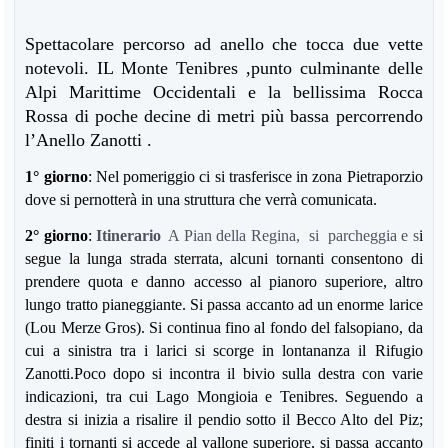
Spettacolare percorso ad anello che tocca due vette
notevoli. IL Monte Tenibres ,punto culminante delle
Alpi Marittime Occidentali e la bellissima Rocca
Rossa di poche decine di metri più bassa percorrendo
l’Anello Zanotti .
1° giorno
: Nel pomeriggio ci si trasferisce in zona Pietraporzio
dove si pernotterà in una struttura che verrà comunicata.
2° giorno
:
Itinerario
A Pian della Regina, si parcheggia e s
i
segue la lunga strada sterrata, alcuni tornanti consentono di
prendere quota e danno accesso al pianoro superiore, altro
lungo tratto pianeggiante. Si passa accanto ad un enorme larice
(Lou Merze Gros). Si continua fino al fondo del falsopiano, da
cui a sinistra tra i larici si scorge in lontananza il Rifugio
Zanotti.Poco dopo si incontra il bivio sulla destra con varie
indicazioni, tra cui Lago Mongioia e Tenibres. Seguendo a
destra si inizia a risalire il pendio sotto il Becco Alto del Piz;
finiti i tornanti si accede al vallone superiore, si passa accanto