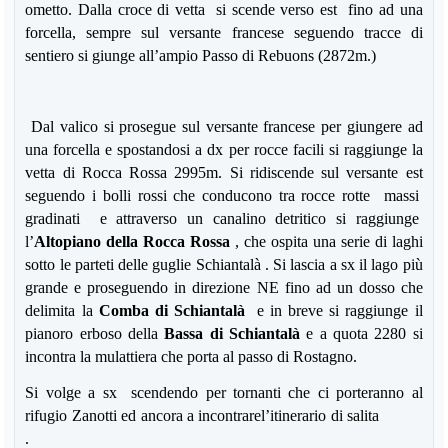
ometto. Dalla croce di vetta si scende verso est fino ad una
forcella, sempre sul versante francese seguendo tracce di
sentiero si giunge all’ampio Passo di Rebuons (2872m.)
Dal valico si prosegue sul versante francese per giungere ad
una forcella e spostandosi a dx per rocce facili si raggiunge la
vetta di Rocca Rossa 2995m. Si ridiscende sul versante est
seguendo i bolli rossi che conducono tra rocce rotte massi
gradinati e attraverso un canalino detritico si raggiunge
l’
Altopiano della Rocca Rossa
, che ospita una serie di laghi
sotto le parteti delle gugli
e
Schiantalà . Si lascia a sx il lago più
grande e proseguendo in direzione NE fino ad un dosso che
delimita la
Comba di Schiantalà
e in breve si raggiunge il
pianoro erboso della
Bassa di Schiantalà
e a quota 2280 si
incontra la mulattiera che porta al passo di Rostagno.
Si volge a sx scendendo per tornanti che ci porteranno al
rifugio Zanotti ed ancora a incontrarel’itinerario di salita
.