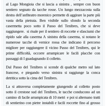
al Lago Mongioia che si lascia a sinistra , sempre con buon
sentiero segnato da tacche rosse. Un lungo mezzacosta sulla
destra dell’anfiteatro morenico permette di aggirare la parte più
vasta della pietraia. Ben visibile sullo sfondo la seconda
casermetta poco sotto il Passo del Tenibres, che si deve
raggiungere. si risale per il sentiero di roccette e sfasciumi che
ripido sale alla caserma A sinistra della caserma, si notano le
numerose tacche di vernice rossa che indicano il percorso
migliore per raggiungere il vicino Passo del Tenibres, qui le
prime difficoltà, occorre arrampicare le facili placche con
passaggi di I guadagnando il colletto.
Dal Passo del Tenibres si scende di qualche metro sul lato
francese, e piegando verso sinistra si raggiunge la conca
detritica sotto la cima del Tenibres.
La si attraversa completamente giungendo al colletto posto
sotto il crestone sud del Tenibres, le tacche conducono ad un
camino di facile arrampicata di 10 metri e poi si alternano tratti
di sentierino con pietre instabili e facili roccette fino al grosso