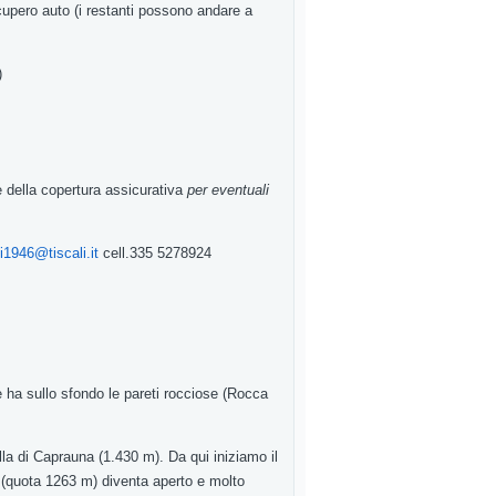
cupero auto
(i
restanti
possono
andare a
)
e della copertura assicurativa
per eventuali
i1946@tiscali.it
cell.335
5278924
e ha sullo sfondo
le
pareti rocciose (
Rocca
lla di
Caprauna
(
1.430
m
). Da
qui iniziamo
il
(
quota 1263 m
)
diventa
aperto e molto