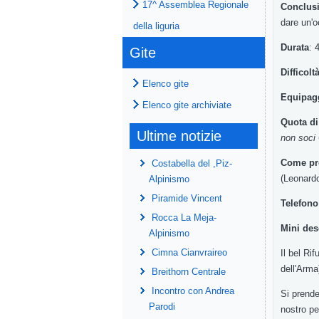
17^ Assemblea Regionale
Conclus
dare
un'
della liguria
Durata
: 
Gite
Difficolt
Elenco gite
Equipag
Elenco gite archiviate
Quota di
Ultime notizie
non
soci
Come pre
Costabella del ,Piz-
(Leonard
Alpinismo
Piramide Vincent
Telefon
Rocca La Meja-
Mini
des
Alpinismo
Cimna Cianvraireo
Il
bel
Rif
dell'Arma
Breithorn Centrale
Incontro con Andrea
Si
prend
Parodi
nostro p