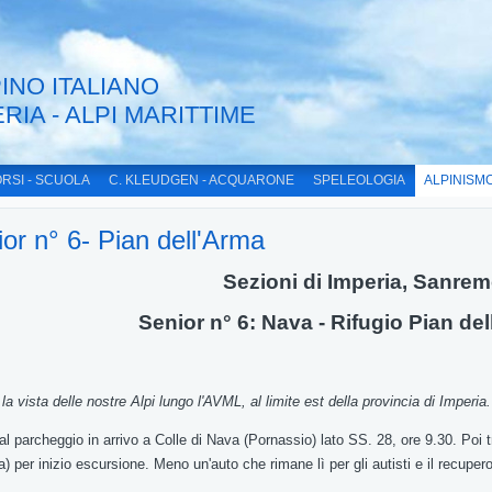
INO ITALIANO
ERIA - ALPI MARITTIME
RSI - SCUOLA
C. KLEUDGEN - ACQUARONE
SPELEOLOGIA
ALPINISM
or n° 6- Pian dell'Arma
Sezioni di Imperia, Sanre
enior
n° 6
: Nava
-
Rifugio Pian de
o
la vista
delle
nostre Alpi lungo l'AVML
,
al
limite
est
della provincia di
Imperia
al
parcheggio in arrivo a Colle di Nava (Pornassio) lato
SS
.
28
,
ore 9.30
.
Poi 
) per inizio
escursione
. Meno un'auto che rimane
lì
per
gli autisti
e
il
recuper