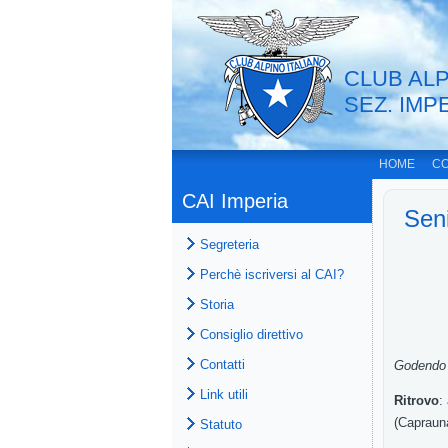
CLUB ALP
SEZ. IMP
HOME
CO
CAI Imperia
Seni
Segreteria
Perchè iscriversi al CAI?
S
Storia
Consiglio direttivo
Contatti
Godend
Link utili
Ritrovo
:
(
Caprauna
Statuto