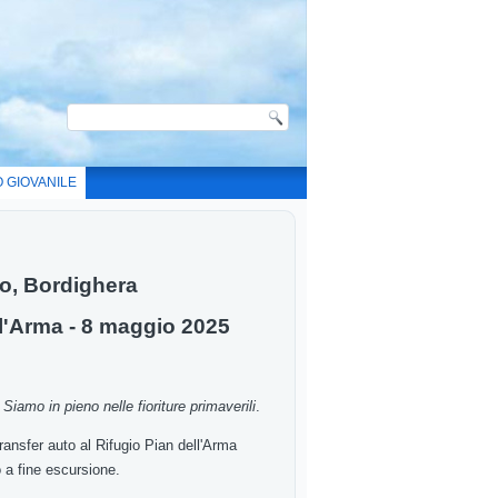
O GIOVANILE
mo, Bordighera
ll'Arma - 8 maggio 2025
.
Siamo
in pieno nelle
fioriture primaverili
.
transfer auto al Rifugio Pian dell'Arma
o a
fine escursione
.