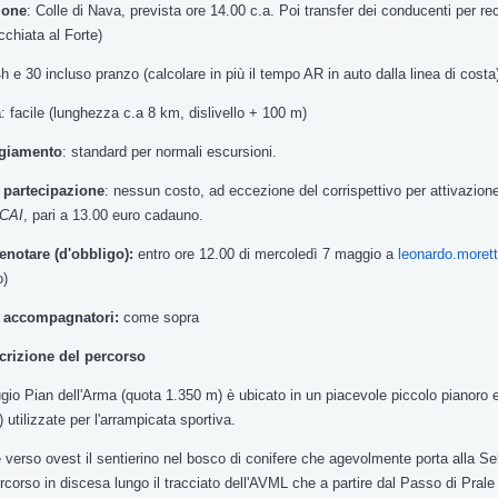
ione
:
Colle di
Nava
,
prevista ore 14.00
c.a. Poi
transfer
dei
conducenti per re
occhiata
al Forte
)
4h
e 30 incluso
pranzo
(calcolare in
più il
tempo AR
in
auto dalla linea
di
costa
à
:
facile (lunghezza
c.a 8 km
,
dislivello
+
100 m
)
giamento
:
standard
per normali escursioni
.
 partecipazione
:
nessun
costo
,
ad
eccezione del corrispettivo
per attivazion
 CAI
,
pari
a 13.00
euro
cadauno.
notare (d'obbligo)
:
entro ore 12.00
di mercoledì
7
maggio
a
leonardo.morett
o)
o accompagnatori
:
come sopra
crizione del percorso
ugio
Pian
dell'Arma
(
quota 1.350 m)
è ubicato
in
un piacevole
piccolo pianoro 
) utilizzate
per l'arrampicata sportiva.
e verso ovest
il
sentierino
nel bosco di conifere che agevolmente porta
alla
Se
ercorso
in
discesa lungo
il
tracciato dell'AVML che
a
partire
dal
Passo
di Prale 