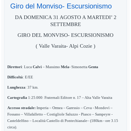
Giro del Monviso- Escursionismo
DA DOMENICA 31 AGOSTO A MARTEDI’ 2
SETTEMBRE
GIRO DEL MONVISO- ESCURSIONISMO
(
Valle Varaita- Alpi
Cozie
)
Direttori
: Luca
Calvi
–
Massimo
Mela
- Simonetta
Genta
Difficoltà
: E
/
EE
Lunghezza
: 37 km.
Cartografia
1:25.000: Fraternali Editore n. 17 – Alta Valle Varaita
Accesso stradale:
Imperia – Ormea – Garessio – Ceva - Mondovì –
Fossano – Villafalletto – Costigliole Saluzzo - Piasco – Sampeyre -
Casteldelfino –
Località Castello di Pontechianale
– (18
0
km - ore 3.15
circa).