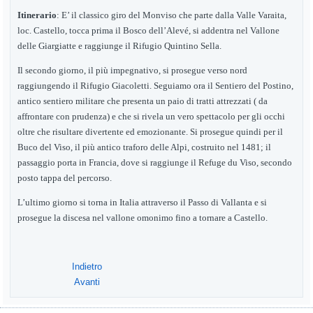
Itinerario
:
E’ il classico giro del Monviso che parte dalla Valle Varaita,
loc. Castello, tocca prima il Bosco dell’Alevé, si addentra nel Vallone
delle Giargiatte e raggiunge il Rifugio Quintino Sella.
Il secondo giorno, il più impegnativo, si prosegue verso nord
raggiungendo il Rifugio Giacoletti.
S
eguiamo ora
i
l Sentiero del Postino,
antico sentiero militare
che presenta un paio di tratti attrezzati ( da
affrontare con prudenza) e
che
si rivela un vero spettacolo per gli occhi
oltre che
risultare
divertente ed emozionante. Si prosegue quindi per il
Buco del Viso, il più antico traforo delle Alpi, costruito nel 1481; il
passaggio porta in Francia, dove si raggiunge il Refuge du Viso, secondo
posto tappa del percorso.
L’ultimo giorno si torna in Italia attraverso il Passo di Vallanta e si
prosegue la discesa nel vallone omonimo fino a tornare a Castello.
Indietro
Avanti