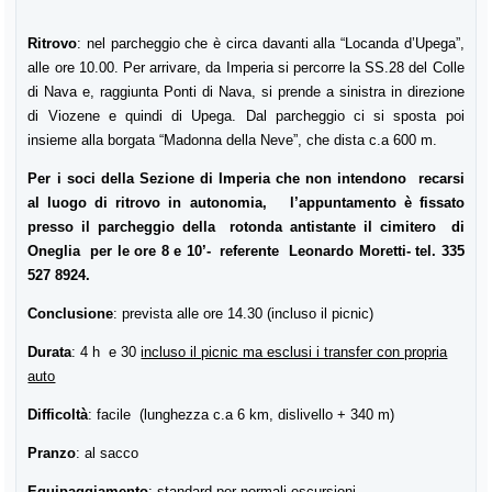
Ritrovo
: nel parcheggio che è circa davanti alla “Locanda d’Upega”,
alle ore 10.00. Per arrivare, da Imperia si percorre la SS.28 del Colle
di Nava e, raggiunta Ponti di Nava, si prende a sinistra in direzione
di Viozene e quindi di Upega. Dal parcheggio ci si sposta poi
insieme alla borgata “Madonna della Neve”, che dista c.a 600 m.
Per i soci della Sezione di Imperia che non intendono recarsi
al luogo di ritrovo in autonomia, l’appuntamento è fissato
presso il parcheggio della rotonda antistante il cimitero di
Oneglia per le ore 8 e 10’- referente Leonardo Moretti- tel. 335
527 8924.
Conclusione
: prevista alle ore 14.30 (incluso il picnic)
Durata
: 4 h e 30
incluso il picnic ma esclusi i transfer con propria
auto
Difficoltà
: facile (lunghezza c.a 6 km, dislivello + 340 m)
Pranzo
: al sacco
Equipaggiamento
: standard per normali escursioni.