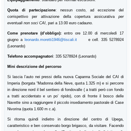
Quota di partecipazione
: nessun costo, ad eccezione del
corrispettivo per attivazione della copertura assicurativa
per
eventuali non soci CAI
, pari a 13.00 euro cadauno.
Come prenotare (d’obbligo):
entro ore 12.00 di mercoledì 17
giugno a
leonardo.moretti1946@tiscali.it
e c
ell. 335 5278924
(Leonardo)
Telefono accompagnatori
: 335 5278924 (Leonardo)
Mini descrizione del percorso
Si lascia l’auto nei pressi della nuova Capanna Sociale del CAI di
Imperia (borgata “Madonna della Neve, quota 1.325 m) e si percorre
in direzione nord il bel sentiero di fondovalle ( a tratti però con fondo
a tratti accidentato e un po’ ripido), con di fronte il bosco delle
Navette sino a raggiungere il piccolo insediamento pastorale di Case
Nivorina (quota 1.600 m c.a).
Si ritorna quindi indietro in direzione del centro di Upega,
caratteristico e ben conservato borgo brigasco, da visitare. Facendo