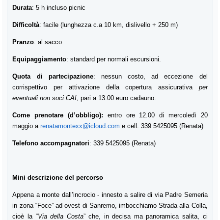
Durata
: 5 h incluso picnic
Difficoltà
: facile (lunghezza c.a 10 km, dislivello + 250 m)
Pranzo
: al sacco
Equipaggiamento
: standard per normali escursioni.
Quota di partecipazione
: nessun costo, ad eccezione del
corrispettivo per attivazione della copertura assicurativa
per
eventuali non soci CAI
, pari a 13.00 euro cadauno.
Come prenotare (d’obbligo):
entro ore 12.00 di mercoledì 20
maggio a
renatamontexx@icloud.com
e c
ell. 339 5425095 (Renata)
Telefono accompagnatori
:
339 5425095 (Renata)
Mini descrizione del percorso
Appena a monte dall’incrocio - innesto a salire di via Padre Semeria
in zona “Foce” ad ovest di Sanremo, imbocchiamo Strada alla Colla,
cioè la “
Via della Costa
” che, in decisa ma panoramica salita, ci