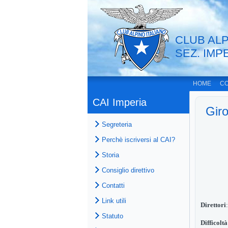
CLUB ALP
SEZ. IMP
HOME
CO
CAI Imperia
Gir
Segreteria
Perchè iscriversi al CAI?
Storia
Consiglio direttivo
Contatti
Link utili
Direttori
Statuto
Difficoltà