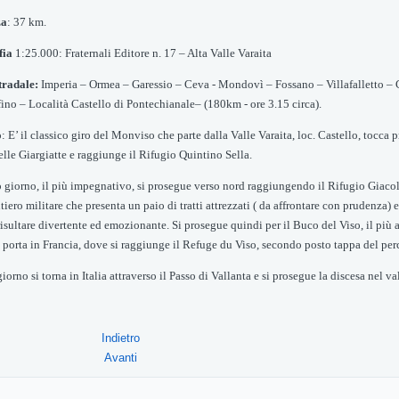
za
: 37 km.
fia
1:25.000: Fraternali Editore n. 17 – Alta Valle Varaita
tradale:
Imperia – Ormea – Garessio – Ceva - Mondovì – Fossano – Villafalletto – C
fino –
Località Castello di Pontechianale
– (18
0
km - ore 3.15 circa).
o
:
E’ il classico giro del Monviso che parte dalla Valle Varaita, loc. Castello, tocca 
lle Giargiatte e raggiunge il Rifugio Quintino Sella.
o giorno, il più impegnativo, si prosegue verso nord raggiungendo il Rifugio Giacol
tiero militare
che presenta un paio di tratti attrezzati ( da affrontare con prudenza) 
risultare
divertente ed emozionante. Si prosegue quindi per il Buco del Viso, il più an
 porta in Francia, dove si raggiunge il Refuge du Viso, secondo posto tappa del per
iorno si torna in Italia attraverso il Passo di Vallanta e si prosegue la discesa nel 
Indietro
Avanti