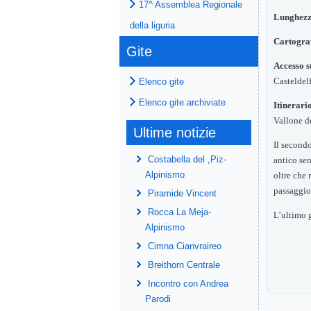
17^ Assemblea Regionale
Lunghez
della liguria
Cartogra
Gite
Accesso s
Casteldel
Elenco gite
Elenco gite archiviate
Itinerari
Vallone de
Ultime notizie
Il second
Costabella del ,Piz-
antico sen
Alpinismo
oltre che
passaggio
Piramide Vincent
Rocca La Meja-
L’ultimo g
Alpinismo
Cimna Cianvraireo
Breithorn Centrale
Incontro con Andrea
Parodi