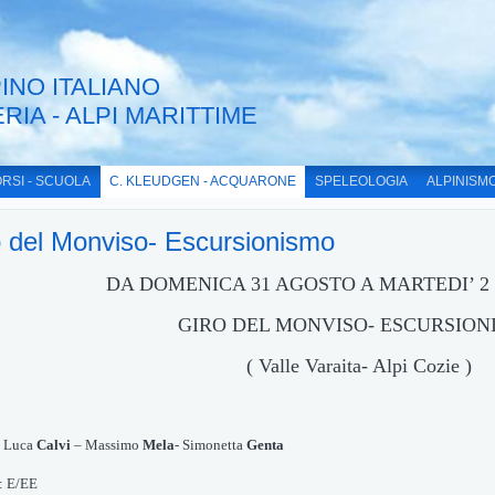
INO ITALIANO
ERIA - ALPI MARITTIME
RSI - SCUOLA
C. KLEUDGEN - ACQUARONE
SPELEOLOGIA
ALPINISM
o del Monviso- Escursionismo
DA DOMENICA 31 AGOSTO A MARTEDI’ 
GIRO DEL MONVISO- ESCURSION
(
Valle Varaita- Alpi
Cozie
)
: Luca
Calvi
–
Massimo
Mela
- Simonetta
Genta
: E
/
EE