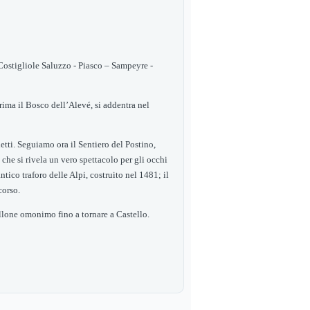
ostigliole Saluzzo - Piasco – Sampeyre -
prima il Bosco dell’Alevé, si addentra nel
etti.
S
eguiamo ora
i
l Sentiero del Postino,
e
che
si rivela un vero spettacolo per gli occhi
tico traforo delle Alpi, costruito nel 1481; il
corso.
vallone omonimo fino a tornare a Castello.