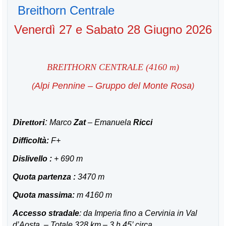
Breithorn Centrale
Venerdì 27 e Sabato 28 Giugno 2026
B
REITHORN CENTRALE (4160 m)
Alpi Pennine – Gruppo del Monte Rosa
(
)
Direttori
:
Marco
Zat
– Emanuela
Ricci
Difficoltà:
F+
Dislivello :
+ 690 m
Quota partenza :
3470 m
Quota massima:
m 4160 m
Accesso stradale
: da Imperia fino a Cervinia in Val
d’Aosta. – Totale 328 km – 3 h 45’ circa.